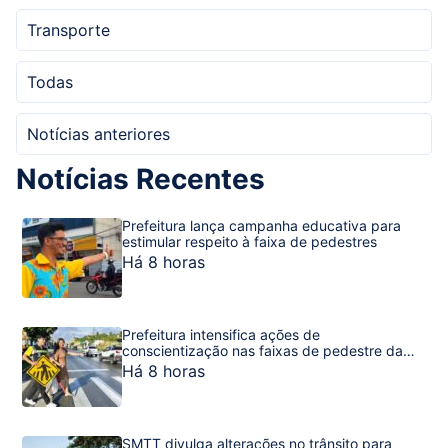
Transporte
Todas
Notícias anteriores
Notícias Recentes
Prefeitura lança campanha educativa para
estimular respeito à faixa de pedestres
Há 8 horas
Prefeitura intensifica ações de
conscientização nas faixas de pedestre da
capital sergipana
Há 8 horas
SMTT divulga alterações no trânsito para