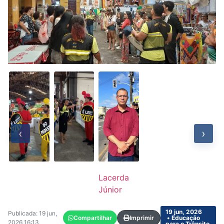
‹
›
Lacerda
Júnior
19 jun, 2026
Publicada: 19 jun,
Compartilhar
Imprimir
• Educação
2026 16:13
para o Trânsito