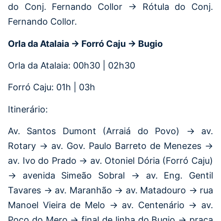
do Conj. Fernando Collor → Rótula do Conj.
Fernando Collor.
Orla da Atalaia → Forró Caju → Bugio
Orla da Atalaia: 00h30 | 02h30
Forró Caju: 01h | 03h
Itinerário:
Av. Santos Dumont (Arraiá do Povo) → av.
Rotary → av. Gov. Paulo Barreto de Menezes →
av. Ivo do Prado → av. Otoniel Dória (Forró Caju)
→ avenida Simeão Sobral → av. Eng. Gentil
Tavares → av. Maranhão → av. Matadouro → rua
Manoel Vieira de Melo → av. Centenário → av.
Poço do Mero → final de linha do Bugio → praça