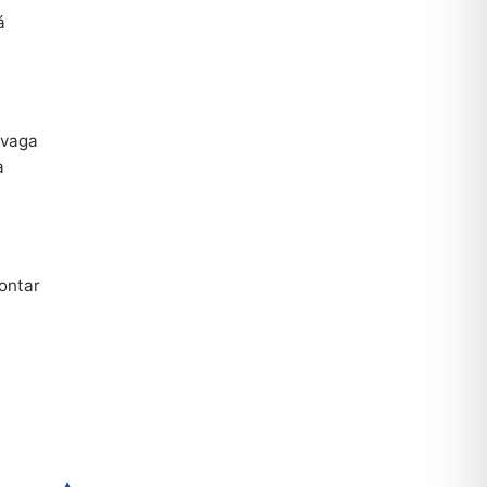
á
 vaga
a
ontar