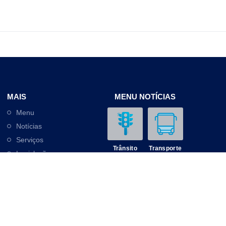
MAIS
MENU NOTÍCIAS
Menu
Notícias
Serviços
Trânsito
Transporte
Legislação
Outros
Contato
Mobilidade
Educação
© SMTT de Aracaju 2025. Todos os direitos reservados.