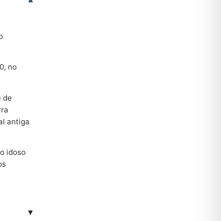
▾
o
0, no
e de
rra
al antiga
 o idoso
os
▾