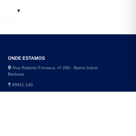
▾
ONDE ESTAMOS
Rua Roberto Fonseca, nº 200 - Bairro Inácio
Barbosa
49041-140
(79) 3179-1406 / (79) 3179-1416
(79) 3179-1408 / (79) 4009-8048/8049