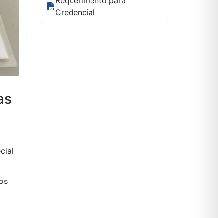
Requerimento para
Credencial
as
m
cial
os