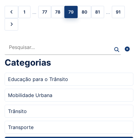
…
…
1
77
78
79
80
81
91
Pesquisar
Categorias
Educação para o Trânsito
Mobilidade Urbana
Trânsito
Transporte