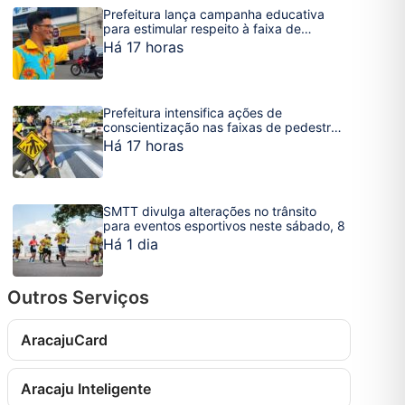
Prefeitura lança campanha educativa
para estimular respeito à faixa de
pedestres
Há 17 horas
Prefeitura intensifica ações de
conscientização nas faixas de pedestre
da capital sergipana
Há 17 horas
SMTT divulga alterações no trânsito
para eventos esportivos neste sábado, 8
Há 1 dia
Outros Serviços
AracajuCard
Aracaju Inteligente