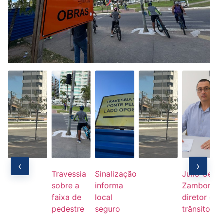
‹
›
Travessia
Sinalização
Julio Cés
sobre a
informa
Zambon,
faixa de
local
diretor d
pedestre
seguro
trânsito