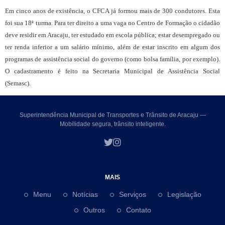
Em cinco anos de existência, o CFCA já formou mais de 300 condutores. Esta
foi sua 18ª turma. Para ter direito a uma vaga no Centro de Formação o cidadão
deve residir em Aracaju, ter estudado em escola pública; estar desempregado ou
ter renda inferior a um salário mínimo, além de estar inscrito em algum dos
programas de assistência social do governo (como bolsa família, por exemplo).
O cadastramento é feito na Secretaria Municipal de Assistência Social
(Semasc).
Superintendência Municipal de Transportes e Trânsito de Aracaju —
Mobilidade segura, trânsito inteligente.
MAIS
Menu
Notícias
Serviços
Legislação
Outros
Contato