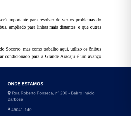
erá importante para resolver de vez os problemas do
us, ampliado para linhas mais distantes, e que outras
o Socorro, mas como trabalho aqui, utilizo os ônibus
m ar-condicionado para a Grande Aracaju é um avanço
ONDE ESTAMOS
Rua Roberto Fonseca, nº 200 - Bairro Inácio
Barbosa
49041-140
(79) 3179-1406 / (79) 3179-1416
(79) 3179-1408 / (79) 4009-8048/8049