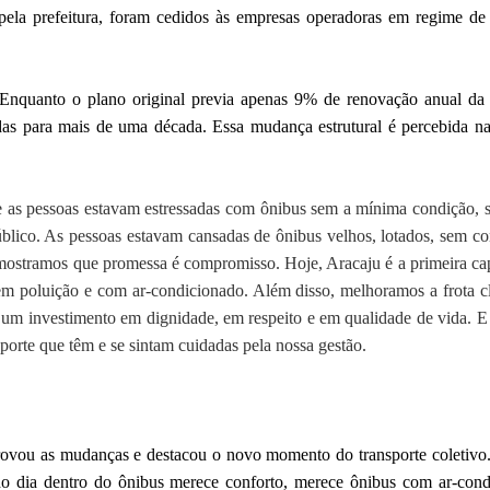
s pela prefeitura, foram cedidos às empresas operadoras em regime 
. Enquanto o plano original previa apenas 9% de renovação anual da f
as para mais de uma década. Essa mudança estrutural é percebida nas 
ue as pessoas estavam estressadas com ônibus sem a mínima condição,
úblico. As pessoas estavam cansadas de ônibus velhos, lotados, sem c
, mostramos que promessa é compromisso. Hoje, Aracaju é a primeira cap
em poluição e com ar-condicionado. Além disso, melhoramos a frota cli
 um investimento em dignidade, em respeito e em qualidade de vida. E
porte que têm e se sintam cuidadas pela nossa gestão.
provou as mudanças e destacou o novo momento do transporte coletivo.
do dia dentro do ônibus merece conforto, merece ônibus com ar-condi