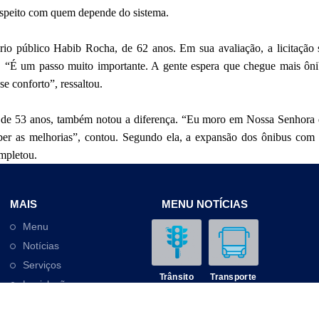
espeito com quem depende do sistema.
o público Habib Rocha, de 62 anos. Em sua avaliação, a licitação s
. “É um passo muito importante. A gente espera que chegue mais ônib
e conforto”, ressaltou.
o, de 53 anos, também notou a diferença. “Eu moro em Nossa Senhora d
eber as melhorias”, contou. Segundo ela, a expansão dos ônibus co
ompletou.
MAIS
MENU NOTÍCIAS
Menu
Notícias
Serviços
Trânsito
Transporte
Legislação
Outros