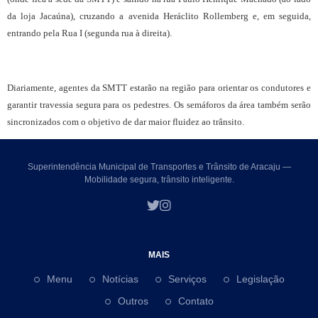
da loja Jacaúna), cruzando a avenida Heráclito Rollemberg e, em seguida,
entrando pela Rua I (segunda rua à direita).
Diariamente, agentes da SMTT estarão na região para orientar os condutores e
garantir travessia segura para os pedestres. Os semáforos da área também serão
sincronizados com o objetivo de dar maior fluidez ao trânsito.
Superintendência Municipal de Transportes e Trânsito de Aracaju —
Mobilidade segura, trânsito inteligente.
MAIS
Menu
Notícias
Serviços
Legislação
Outros
Contato