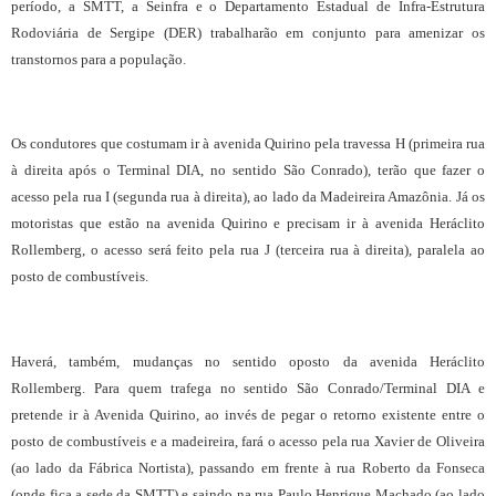
período, a SMTT, a Seinfra e o Departamento Estadual de Infra-Estrutura
Rodoviária de Sergipe (DER) trabalharão em conjunto para amenizar os
transtornos para a população.
Os condutores que costumam ir à avenida Quirino pela travessa H (primeira rua
à direita após o Terminal DIA, no sentido São Conrado), terão que fazer o
acesso pela rua I (segunda rua à direita), ao lado da Madeireira Amazônia. Já os
motoristas que estão na avenida Quirino e precisam ir à avenida Heráclito
Rollemberg, o acesso será feito pela rua J (terceira rua à direita), paralela ao
posto de combustíveis.
Haverá, também, mudanças no sentido oposto da avenida Heráclito
Rollemberg. Para quem trafega no sentido São Conrado/Terminal DIA e
pretende ir à Avenida Quirino, ao invés de pegar o retorno existente entre o
posto de combustíveis e a madeireira, fará o acesso pela rua Xavier de Oliveira
(ao lado da Fábrica Nortista), passando em frente à rua Roberto da Fonseca
(onde fica a sede da SMTT) e saindo na rua Paulo Henrique Machado (ao lado