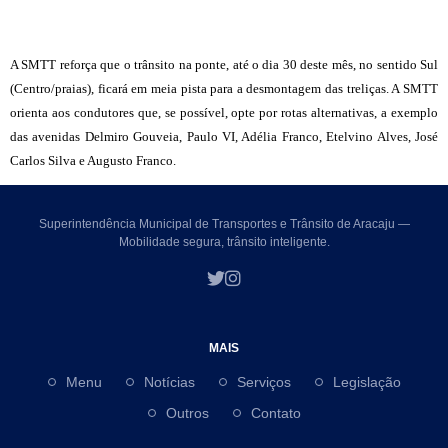
A SMTT reforça que o trânsito na ponte, até o dia 30 deste mês, no sentido Sul
(Centro/praias), ficará em meia pista para a desmontagem das treliças. A SMTT
orienta aos condutores que, se possível, opte por rotas alternativas, a exemplo
das avenidas Delmiro Gouveia, Paulo VI, Adélia Franco, Etelvino Alves, José
Carlos Silva e Augusto Franco.
Superintendência Municipal de Transportes e Trânsito de Aracaju —
Mobilidade segura, trânsito inteligente.
MAIS
Menu
Notícias
Serviços
Legislação
Outros
Contato