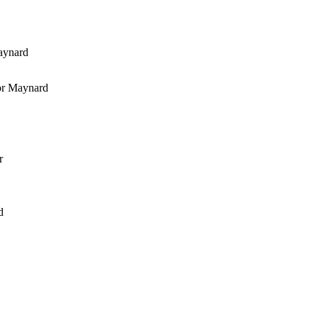
aynard
or Maynard
r
d