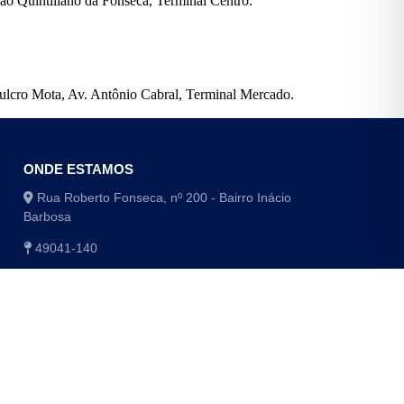
ão Quintiliano da Fonseca, Terminal Centro.
ulcro Mota, Av. Antônio Cabral, Terminal Mercado.
ONDE ESTAMOS
Rua Roberto Fonseca, nº 200 - Bairro Inácio
Barbosa
49041-140
(79) 3179-1406 / (79) 3179-1416
(79) 3179-1408 / (79) 4009-8048/8049