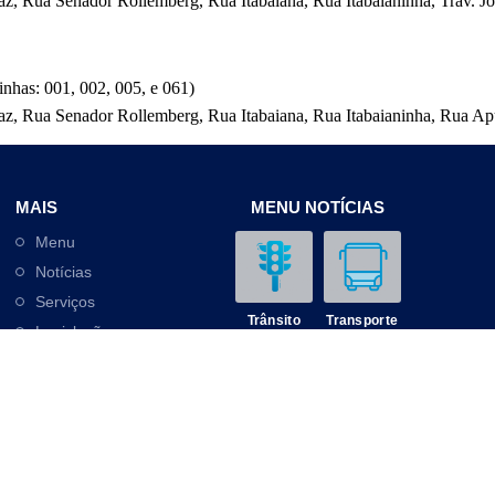
, Rua Senador Rollemberg, Rua Itabaiana, Rua Itabaianinha, Trav. Jo
nhas: 001, 002, 005, e 061)
z, Rua Senador Rollemberg, Rua Itabaiana, Rua Itabaianinha, Rua Ap
MAIS
MENU NOTÍCIAS
Menu
Notícias
Serviços
Trânsito
Transporte
Legislação
Outros
Contato
Mobilidade
Educação
© SMTT de Aracaju 2025. Todos os direitos reservados.