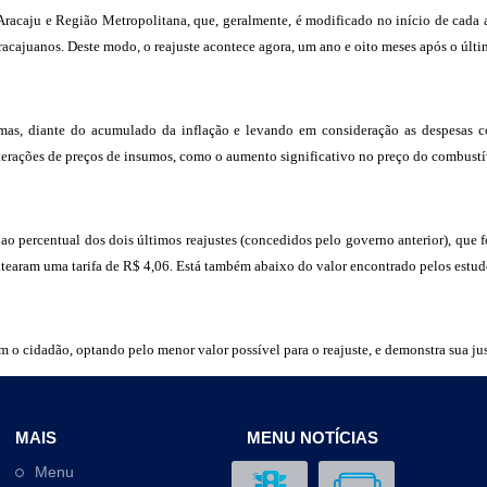
e Aracaju e Região Metropolitana, que, geralmente, é modificado no início de cada
acajuanos. Deste modo, o reajuste acontece agora, um ano e oito meses após o últ
 mas, diante do acumulado da inflação e levando em consideração as despesas c
terações de preços de insumos, como o aumento significativo no preço do combustível
r ao percentual dos dois últimos reajustes (concedidos pelo governo anterior), qu
eitearam uma tarifa de R$ 4,06. Está também abaixo do valor encontrado pelos estu
 o cidadão, optando pelo menor valor possível para o reajuste, e demonstra sua jus
MAIS
MENU NOTÍCIAS
Menu