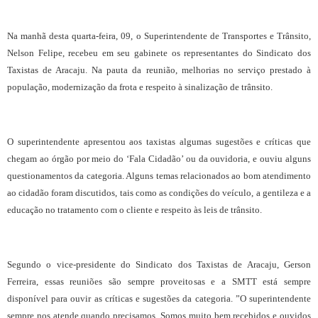
Na manhã desta quarta-feira, 09, o Superintendente de Transportes e Trânsito,
Nelson Felipe, recebeu em seu gabinete os representantes do Sindicato dos
Taxistas de Aracaju. Na pauta da reunião, melhorias no serviço prestado à
população, modernização da frota e respeito à sinalização de trânsito.
O superintendente apresentou aos taxistas algumas sugestões e críticas que
chegam ao órgão por meio do ‘Fala Cidadão’ ou da ouvidoria, e ouviu alguns
questionamentos da categoria. Alguns temas relacionados ao bom atendimento
ao cidadão foram discutidos, tais como as condições do veículo, a gentileza e a
educação no tratamento com o cliente e respeito às leis de trânsito.
Segundo o vice-presidente do Sindicato dos Taxistas de Aracaju, Gerson
Ferreira, essas reuniões são sempre proveitosas e a SMTT está sempre
disponível para ouvir as críticas e sugestões da categoria. ”O superintendente
sempre nos atende quando precisamos. Somos muito bem recebidos e ouvidos