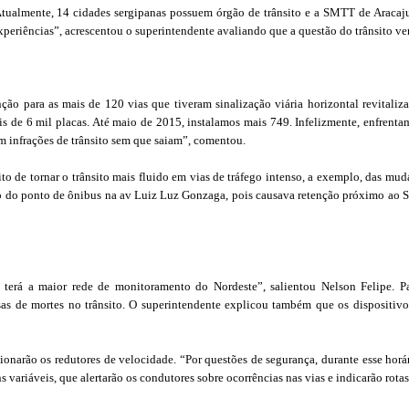
ualmente, 14 cidades sergipanas possuem órgão de trânsito e a SMTT de Aracaju 
experiências”, acrescentou o superintendente avaliando que a questão do trânsito 
ão para as mais de 120 vias que tiveram sinalização viária horizontal revitaliza
is de 6 mil placas. Até maio de 2015, instalamos mais 749. Infelizmente, enfrenta
m infrações de trânsito sem que saiam”, comentou.
to de tornar o trânsito mais fluido em vias de tráfego intenso, a exemplo, das mud
to do ponto de ônibus na av Luiz Luz Gonzaga, pois causava retenção próximo ao S
 terá a maior rede de monitoramento do Nordeste”, salientou Nelson Felipe. P
usas de mortes no trânsito. O superintendente explicou também que os disposit
narão os redutores de velocidade. “Por questões de segurança, durante esse horár
 variáveis, que alertarão os condutores sobre ocorrências nas vias e indicarão rotas 