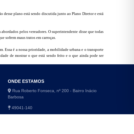
 desse plano está sendo discutida junto ao Plano Diretor e está
m abordados pelos vereadores. O superintendente disse que todas
ue sofrem maus tratos em carroças.
m. Essa é a nossa prioridade, a mobilidade urbana e o transporte
idade de mostrar o que está sendo feito e o que ainda pode ser
ONDE ESTAMOS
Rua Roberto Fonseca, nº 200 - Bairro Inácio
Barbosa
49041-140
(79) 3179-1406 / (79) 3179-1416
(79) 3179-1408 / (79) 4009-8048/8049