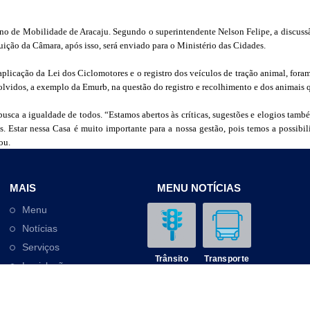
ano de Mobilidade de Aracaju. Segundo o superintendente Nelson Felipe, a discussão
buição da Câmara, após isso, será enviado para o Ministério das Cidades.
plicação da Lei dos Ciclomotores e o registro dos veículos de tração animal, fora
olvidos, a exemplo da Emurb, na questão do registro e recolhimento e dos animais q
usca a igualdade de todos. “Estamos abertos às críticas, sugestões e elogios també
s. Estar nessa Casa é muito importante para a nossa gestão, pois temos a possibil
ou.
MAIS
MENU NOTÍCIAS
Menu
Notícias
Serviços
Trânsito
Transporte
Legislação
Outros
Contato