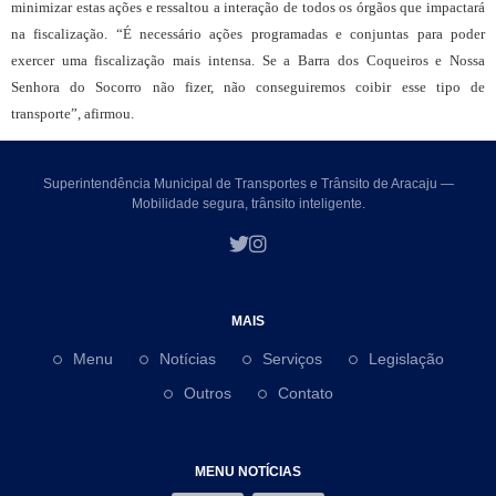
minimizar estas ações e ressaltou a interação de todos os órgãos que impactará
na fiscalização. “É necessário ações programadas e conjuntas para poder
exercer uma fiscalização mais intensa. Se a Barra dos Coqueiros e Nossa
Senhora do Socorro não fizer, não conseguiremos coibir esse tipo de
transporte”, afirmou.
Superintendência Municipal de Transportes e Trânsito de Aracaju —
Mobilidade segura, trânsito inteligente.
MAIS
Menu
Notícias
Serviços
Legislação
Outros
Contato
MENU NOTÍCIAS