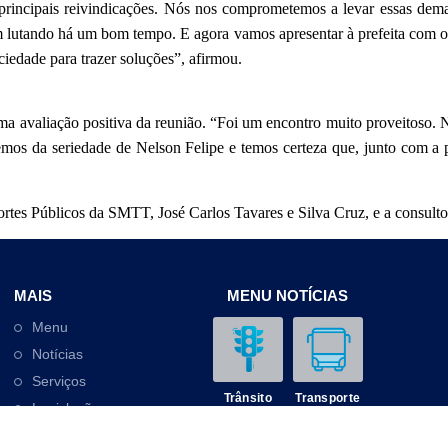
rincipais reivindicações. Nós nos comprometemos a levar essas demand
m lutando há um bom tempo. E agora vamos apresentar à prefeita com o
iedade para trazer soluções”, afirmou.
uma avaliação positiva da reunião. “Foi um encontro muito proveitoso
emos da seriedade de Nelson Felipe e temos certeza que, junto com a pr
ortes Públicos da SMTT, José Carlos Tavares e Silva Cruz, e a consul
MAIS
MENU NOTÍCIAS
Menu
Notícias
Serviços
Trânsito
Transporte
Legislação
Outros