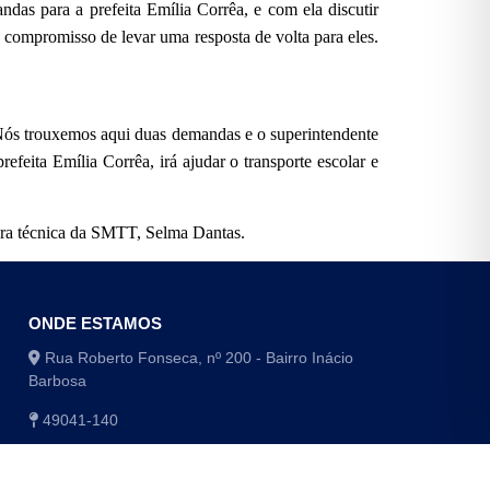
as para a prefeita Emília Corrêa, e com ela discutir
 compromisso de levar uma resposta de volta para eles.
. Nós trouxemos aqui duas demandas e o superintendente
efeita Emília Corrêa, irá ajudar o transporte escolar e
tora técnica da SMTT, Selma Dantas.
ONDE ESTAMOS
Rua Roberto Fonseca, nº 200 - Bairro Inácio
Barbosa
49041-140
(79) 3179-1406 / (79) 3179-1416