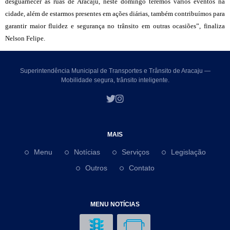
desguarnecer as ruas de Aracaju, neste domingo teremos vários eventos na
cidade, além de estarmos presentes em ações diárias, também contribuímos para
garantir maior fluidez e segurança no trânsito em outras ocasiões”, finaliza
Nelson Felipe.
Superintendência Municipal de Transportes e Trânsito de Aracaju —
Mobilidade segura, trânsito inteligente.
MAIS
Menu
Notícias
Serviços
Legislação
Outros
Contato
MENU NOTÍCIAS