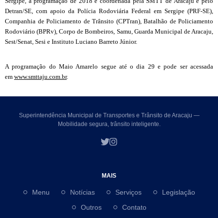
Sergipe, a programação de 2018 é coordenada pela SMTT de Aracaju e pelo
Detran/SE, com apoio da Polícia Rodoviária Federal em Sergipe (PRF-SE),
Companhia de Policiamento de Trânsito (CPTran), Batalhão de Policiamento
Rodoviário (BPRv), Corpo de Bombeiros, Samu, Guarda Municipal de Aracaju,
Sest/Senat, Sesi e Instituto Luciano Barreto Júnior.
A programação do Maio Amarelo segue até o dia 29 e pode ser acessada
em
www.smttaju.com.br
.
Superintendência Municipal de Transportes e Trânsito de Aracaju —
Mobilidade segura, trânsito inteligente.
MAIS
Menu
Notícias
Serviços
Legislação
Outros
Contato