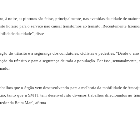
 à noite, as pinturas são feitas, principalmente, nas avenidas da cidade de maior
este horário para o serviço não causar transtornos ao trânsito. Recentemente fizem
ilidade da cidade”, disse.
zação do trânsito e a segurança dos condutores, ciclistas e pedestres. “Desde o a
nização do trânsito e para a segurança de toda a população. Por isso, semanalmente
nador.
trabalhos que o órgão vem desenvolvendo para a melhoria da mobilidade de Aracaju
ão, tanto que a SMTT tem desenvolvido diversos trabalhos direcionados ao trân
redor da Beira Mar”, afirma.