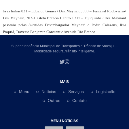
Já as linhas 031 – Eduardo Gomes / Des. Maynard, 033 – Terminal Rodoviário/
Des. Maynard, 707- Castelo Branco/ Centro e 715 – Tijuquinha / Des. Maynard
passarão pelas Avenidas Desembargador Maynard e Pedro Calazans, Rua
Propriá, Travessa Benjamin Constant e Avenida Rio Branco.
Superintendência Municipal de Transportes e Trânsito de Aracaju —
Mobilidade segura, trânsito inteligente.
MAIS
Menu
Notícias
Serviços
Legislação
Outros
Contato
MENU NOTÍCIAS