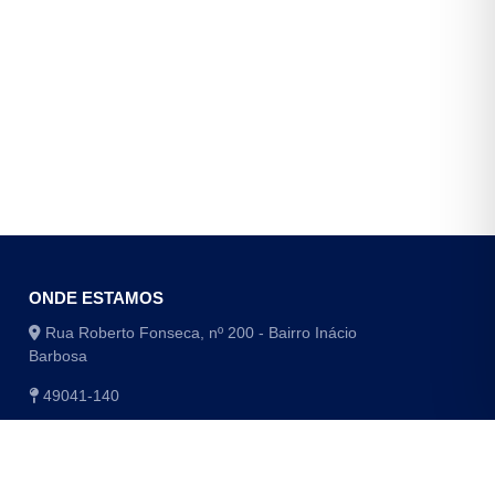
ONDE ESTAMOS
Rua Roberto Fonseca, nº 200 - Bairro Inácio
Barbosa
49041-140
(79) 3179-1406 / (79) 3179-1416
(79) 3179-1408 / (79) 4009-8048/8049