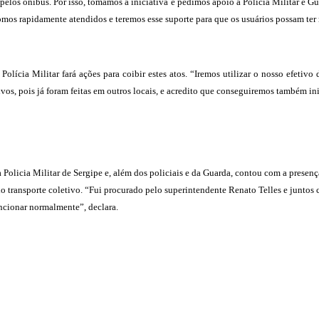
pelos ônibus. Por isso, tomamos a iniciativa e pedimos apoio à Polícia Militar e Gu
 Fomos rapidamente atendidos e teremos esse suporte para que os usuários possam ter 
Polícia Militar fará ações para coibir estes atos. “Iremos utilizar o nosso efetivo
vos, pois já foram feitas em outros locais, e acredito que conseguiremos também ini
 Policia Militar de Sergipe e, além dos policiais e da Guarda, contou com a presen
transporte coletivo. “Fui procurado pelo superintendente Renato Telles e juntos c
ncionar normalmente”, declara.