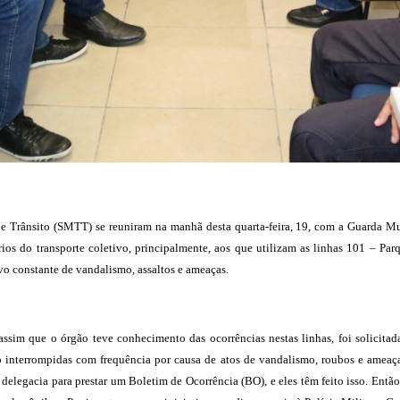
e Trânsito (SMTT) se reuniram na manhã desta quarta-feira, 19, com a Guarda Mun
ários do transporte coletivo, principalmente, aos que utilizam as linhas 101 – P
lvo constante de vandalismo, assaltos e ameaças.
ssim que o órgão teve conhecimento das ocorrências nestas linhas, foi solicita
 interrompidas com frequência por causa de atos de vandalismo, roubos e ameaças
 à delegacia para prestar um Boletim de Ocorrência (BO), e eles têm feito isso. Ent