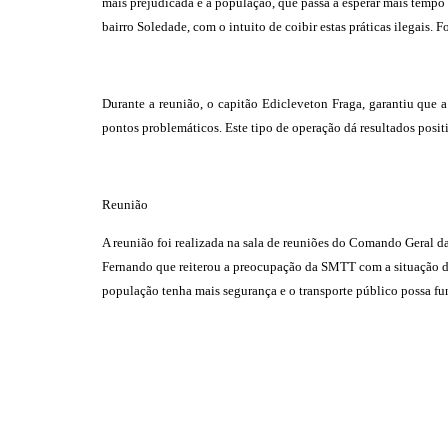
mais prejudicada é a população, que passa a esperar mais tempo 
bairro Soledade, com o intuito de coibir estas práticas ilegais.
Durante a reunião, o capitão Edicleveton Fraga, garantiu que a 
pontos problemáticos. Este tipo de operação dá resultados positi
Reunião
A reunião foi realizada na sala de reuniões do Comando Geral da
Fernando que reiterou a preocupação da SMTT com a situação do 
população tenha mais segurança e o transporte público possa fu