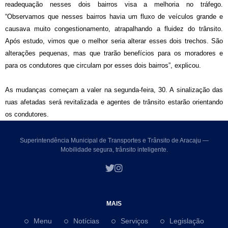
readequação nesses dois bairros visa a melhoria no tráfego.
“Observamos que nesses bairros havia um fluxo de veículos grande e
causava muito congestionamento, atrapalhando a fluidez do trânsito.
Após estudo, vimos que o melhor seria alterar esses dois trechos. São
alterações pequenas, mas que trarão benefícios para os moradores e
para os condutores que circulam por esses dois bairros”, explicou.
As mudanças começam a valer na segunda-feira, 30. A sinalização das
ruas afetadas será revitalizada e agentes de trânsito estarão orientando
os condutores.
Superintendência Municipal de Transportes e Trânsito de Aracaju —
Mobilidade segura, trânsito inteligente.
MAIS
Menu
Notícias
Serviços
Legislação