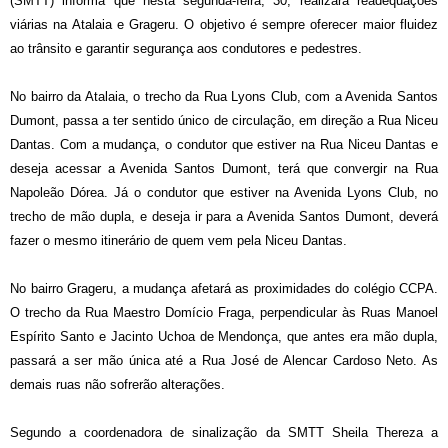
(SMTT) informa que nesta segunda-feira, 30, realizará readequações
viárias na Atalaia e Grageru. O objetivo é sempre oferecer maior fluidez
ao trânsito e garantir segurança aos condutores e pedestres.
No bairro da Atalaia, o trecho da Rua Lyons Club, com a Avenida Santos
Dumont, passa a ter sentido único de circulação, em direção a Rua Niceu
Dantas. Com a mudança, o condutor que estiver na Rua Niceu Dantas e
deseja acessar a Avenida Santos Dumont, terá que convergir na Rua
Napoleão Dórea. Já o condutor que estiver na Avenida Lyons Club, no
trecho de mão dupla, e deseja ir para a Avenida Santos Dumont, deverá
fazer o mesmo itinerário de quem vem pela Niceu Dantas.
No bairro Grageru, a mudança afetará as proximidades do colégio CCPA.
O trecho da Rua Maestro Domício Fraga, perpendicular às Ruas Manoel
Espírito Santo e Jacinto Uchoa de Mendonça, que antes era mão dupla,
passará a ser mão única até a Rua José de Alencar Cardoso Neto. As
demais ruas não sofrerão alterações.
Segundo a coordenadora de sinalização da SMTT Sheila Thereza a