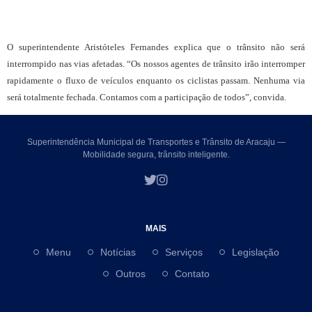
O superintendente Aristóteles Fernandes explica que o trânsito não será
interrompido nas vias afetadas. “Os nossos agentes de trânsito irão interromper
rapidamente o fluxo de veículos enquanto os ciclistas passam. Nenhuma via
será totalmente fechada. Contamos com a participação de todos”, convida.
Superintendência Municipal de Transportes e Trânsito de Aracaju —
Mobilidade segura, trânsito inteligente.
MAIS
Menu
Notícias
Serviços
Legislação
Outros
Contato