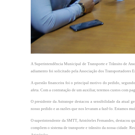
A Superintendência Municipal de Transporte e Trânsito de Arac
adiamento foi solicitado pela Associação dos Transportadores Es
A questão financeira foi o principal motivo do pedido, segund
afeta. Com a contratação de um auxiliar, teremos custos com pag
O presidente da Astranspe destacou a sensibilidade da atual g
nosso pedido e as razões que nos levaram a fazê-lo. Estamos mui
O superintendente da SMTT, Aristóteles Fernandes, destacou qu
compõem o sistema de transporte e trânsito da nossa cidade. Re
Aristóteles.