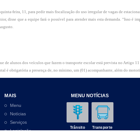
uinta-feira, 11, para pedir mais fiscalização do uso irregular de vagas de estacion
r, disse que a equipe fará o possível para atender mais esta demanda. “Isso é imp
Augusto.
 de alunos dos veículos que fazem o transporte escolar está prevista no Artigo 11 
ntal é obrigatória a presença de, no mínimo, um (01) acompanhante, além do motori
MAIS
MENU NOTÍCIAS
Menu
Notícias
Serviços
Trânsito
Transporte
Legislação
Outros