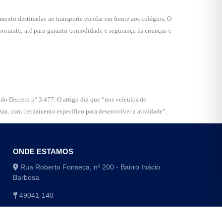
amento destinadas ao transporte escolar em frente aos colégios. O
ortante, até para garantir comodidade e segurança às crianças e
do Decreto n° 3.477. O artigo diz que “nos veículos de
sta, com treinamento específico para desenvolver a atividade”.
ONDE ESTAMOS
Rua Roberto Fonseca, nº 200 - Bairro Inácio
Barbosa
49041-140
(79) 3179-1406 / (79) 3179-1416