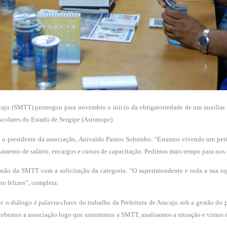
aju (SMTT) prorrogou para novembro o início da obrigatoriedade de um auxiliar e
colares do Estado de Sergipe (Astranspe).
o o presidente da associação, Anivaldo Passos Sobrinho. “Estamos vivendo um perí
amento de salário, encargos e cursos de capacitação. Pedimos mais tempo para nos e
estão da SMTT com a solicitação da categoria. “O superintendente e toda a sua 
to felizes”, completa.
e o diálogo é palavra-chave do trabalho da Prefeitura de Aracaju sob a gestão d
cebemos a associação logo que assumimos a SMTT, analisamos a situação e vimos qu