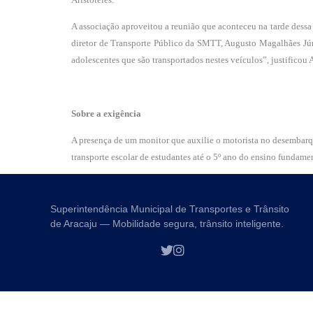
A associação aproveitou a reunião que aconteceu na tarde dessa q
diretor de Transporte Público da SMTT, Augusto Magalhães Júnio
adolescentes que são transportados nestes veículos”, justificou 
Sobre a exigência
A presença de um monitor que auxilie o motorista no desembarque
transporte escolar de estudantes até o 5º ano do ensino fundame
Superintendência Municipal de Transportes e Trânsito
de Aracaju — Mobilidade segura, trânsito inteligente.