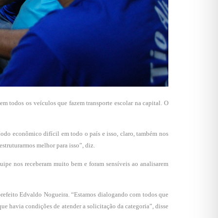
m todos os veículos que fazem transporte escolar na capital. O
odo econômico difícil em todo o país e isso, claro, também nos
struturarmos melhor para isso”, diz.
equipe nos receberam muito bem e foram sensíveis ao analisarem
o prefeito Edvaldo Nogueira. “Estamos dialogando com todos que
e havia condições de atender a solicitação da categoria”, disse