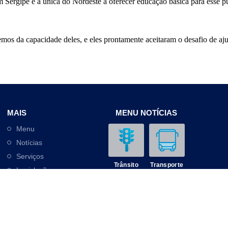
 Sergipe e a única do Nordeste a oferecer educação básica para esse púb
 da capacidade deles, e eles prontamente aceitaram o desafio de ajud
MAIS
MENU NOTÍCIAS
Menu
Notícias
Serviços
Trânsito
Transporte
Legislação
Outros
Contato
Mobilidade
Educação