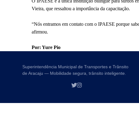
O IPAESE é a única instituição bilíngue para surdos em
Vieira
, que ressaltou a importância da capacitação.
“Nós entramos em contato com o IPAESE porque sabemos
afirmou.
Por: Yure Pio
Superintendência Municipal de Transportes e Trânsito
de Aracaju — Mobilidade segura, trânsito inteligente.