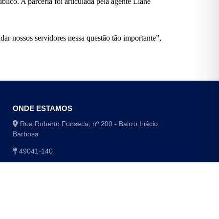
lico. A parceria foi articulada pela agente
Liane
ar nossos servidores nessa questão tão importante”,
ONDE ESTAMOS
Rua Roberto Fonseca, nº 200 - Bairro Inácio
Barbosa
49041-140
(79) 3179-1406 / (79) 3179-1416
(79) 3179-1408 / (79) 4009-8048/8049