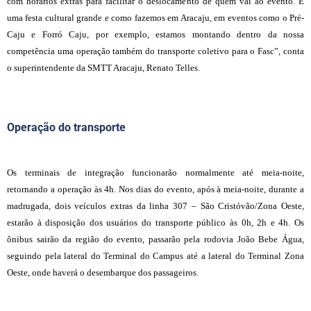
com horários extras para facilitar o deslocamento de quem vai ao evento. É
uma festa cultural grande e como fazemos em Aracaju, em eventos como o Pré-
Caju e Forró Caju, por exemplo, estamos montando dentro da nossa
competência uma operação também do transporte coletivo para o Fasc”, conta
o superintendente da SMTT Aracaju, Renato Telles.
Operação do transporte
Os terminais de integração funcionarão normalmente até meia-noite,
retornando a operação às 4h. Nos dias do evento, após à meia-noite, durante a
madrugada, dois veículos extras da linha 307 – São Cristóvão/Zona Oeste,
estarão à disposição dos usuários do transporte público às 0h, 2h e 4h. Os
ônibus sairão da região do evento, passarão pela rodovia João Bebe Água,
seguindo pela lateral do Terminal do Campus até a lateral do Terminal Zona
Oeste, onde haverá o desembarque dos passageiros.