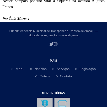
Nestor Sampaio poderão virar à esquerda na avenida Augusto
Franco.
Por Ítalo Marcos
Superintendência Municipal de Transportes e Trânsito de Aracaju —
Mobilidade segura, trânsito inteligente.
MAIS
Menu
Notícias
Serviços
Legislação
Outros
Contato
MENU NOTÍCIAS