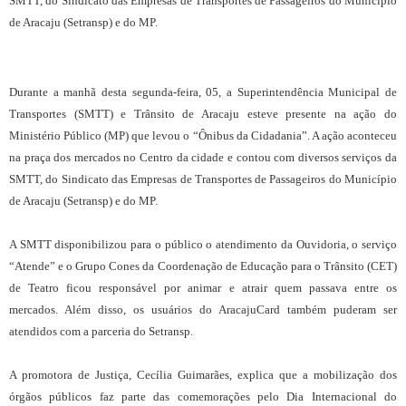
SMTT, do Sindicato das Empresas de Transportes de Passageiros do Município
de Aracaju (Setransp) e do MP.
Durante a manhã desta segunda-feira, 05, a Superintendência Municipal de
Transportes (SMTT) e Trânsito de Aracaju esteve presente na ação do
Ministério Público (MP) que levou o “Ônibus da Cidadania”. A ação aconteceu
na praça dos mercados no Centro da cidade e contou com diversos serviços da
SMTT, do Sindicato das Empresas de Transportes de Passageiros do Município
de Aracaju (Setransp) e do MP.
A SMTT disponibilizou para o público o atendimento da Ouvidoria, o serviço
“Atende” e o Grupo Cones da Coordenação de Educação para o Trânsito (CET)
de Teatro ficou responsável por animar e atrair quem passava entre os
mercados. Além disso, os usuários do AracajuCard também puderam ser
atendidos com a parceria do Setransp.
A promotora de Justiça, Cecília Guimarães, explica que a mobilização dos
órgãos públicos faz parte das comemorações pelo Dia Internacional do