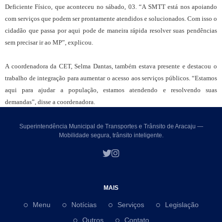
Deficiente Físico, que aconteceu no sábado, 03. “A SMTT está nos apoiando
com serviços que podem ser prontamente atendidos e solucionados. Com isso o
cidadão que passa por aqui pode de maneira rápida resolver suas pendências
sem precisar ir ao MP”, explicou.
A coordenadora da CET, Selma Dantas, também estava presente e destacou o
trabalho de integração para aumentar o acesso aos serviços públicos. “Estamos
aqui para ajudar a população, estamos atendendo e resolvendo suas
dem
andas”, disse a coordenadora.
Superintendência Municipal de Transportes e Trânsito de Aracaju —
Mobilidade segura, trânsito inteligente.
MAIS
Menu
Notícias
Serviços
Legislação
Outros
Contato