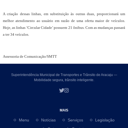
A criação dessas linhas, em substituição às outras duas, proporcionará um
melhor atendimento ao usuário em razão de uma oferta maior de veículos.
Hoje, as linhas ‘Circular Cidade’ possuem 21 ônibus. Com as mudanças passará
a ter 34 veículos.
Assessoria de Comunicação/SMTT
Superintendência Municipal de Transportes e Trânsito de Aracaju —
Mobilidade segura, trânsito inteligente.
MAIS
Menu
Notícias
Serviços
Legislação