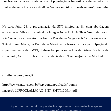
Precisamos cada vez mais mostrar à população a importância de respeitar os
limites de velocidade e as sinalizações para um trânsito mais seguro”, concluiu.
Na terça-feira, 23, a programação da SNT iniciou às 8h com abordagem
educativa e lúdica no Terminal de Integração do DIA. Às 9h, o Grupo de Teatro
‘Os Cones’, se apresentou na Escola Presidente Vargas e às 19h, acontecerá o
Trânsito em Debate, na Faculdade Maurício de Nassau, com a participação do
superintendente da SMTT, Nelson Felipe, a secretária da Defesa Social e da
Cidadania, Georlize Teles e o comandante da CPTran, major Fábio Machado.
Confira na programação:
http://www.smttaju.com.br//wp-content/uploads/joomla-
images/pdf/PROGRAMACAO_SNT_SMTT160914.pdf
Superintendência Municipal de Transportes e Trânsito de Aracaju —
Mobilidade segura, trânsito inteligente.