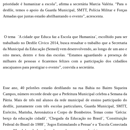
prioridade é humanizar a escola”, afirma a secretária Marcia Valéria. “Para o
desfile, temos o apoio da Guarda Municipal, SMTT, Polícia Militar e Forças
Armadas que juntas estarão abrilhantando o evento”, acrescenta.
O tema ´A cidade que Educa faz a Escola que Humaniza´, escolhido para ser
trabalhado no Desfile Cívico 2014, busca ressaltar o trabalho que a Secretaria
da Municipal da Educação (Semed) vem desenvolvendo, ao longo de um ano e
oito meses, dentro e fora das escolas. “Estamos aguardando a presença de
milhares de pessoas e ficaremos felizes com a participação dos cidadãos
aracajuanos para prestigiar o evento”, convida a secretária.
Esse ano, 40 pelotões estarão desfilando na rua Bahia no Bairro Siqueira
Campos, número recorde desde que a Prefeitura Municipal celebra a Semana da
Pátria. Mais de três mil alunos da rede municipal de ensino participarão do
desfile, juntamente com três escolas particulares, Guarda Municipal, SMTT,
Exército, Marinha, Aeronáutica e Corpo de Bombeiros. Temas como ´Grécia:
berço da educação cidadã’, ‘Chegada da Educação no Brasil´, ‘Constituição
Federal do Brasil de 1988´, ´Jogos Estimulando a Pensar’ e a ‘Escola Conectada