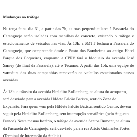
Mudanças no tráfego
Na terça-feira, dia 31, a partir das 7h, as ruas perpendiculares à Passarela do
Caranguejo serão isoladas com manilhas de concreto, evitando o tráfego e
estacionamento de veículos nas vias. Às 13h, a SMTT fechará a Passarela do
Caranguejo, que compreende desde o Posto dos Bombeiros ao antigo Hotel
Parque dos Coqueiros, enquanto a CPRV fará o bloqueio da avenida José
Sarney (do final da Passarela), até o Tecarmo. A partir das 15h, uma equipe de
varredura das duas companhias removerão os veículos estacionados nessas
avenidas.
Às 18h, o trânsito da avenida Heráclito Rollemberg, na altura do aeroporto,
será desviado para a avenida Hildete Falcão Batista, sentido Zona de
Expansão. Para quem vem pela Hildete Falcão Batista, sentido Centro, deverá
seguir pela Heráclito Rollemberg, sem interrupção semafórica (pelo Augusto
Franco). Neste mesmo horário, o tráfego da avenida Santos Dumont, na altura
da Passarela do Caranguejo, será desviado para a rua Arício Guimarães Fortes
(Terminal de Integração da Atalaia).