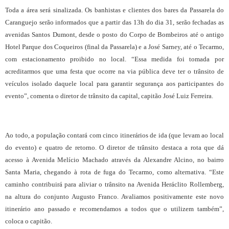
Toda a área será sinalizada. Os banhistas e clientes dos bares da Passarela do
Caranguejo serão informados que a partir das 13h do dia 31, serão fechadas as
avenidas Santos Dumont, desde o posto do Corpo de Bombeiros até o antigo
Hotel Parque dos Coqueiros (final da Passarela) e a José Sarney, até o Tecarmo,
com estacionamento proibido no local. “Essa medida foi tomada por
acreditarmos que uma festa que ocorre na via pública deve ter o trânsito de
veículos isolado daquele local para garantir segurança aos participantes do
evento”, comenta o diretor de trânsito da capital, capitão José Luiz Ferreira.
Ao todo, a população contará com cinco itinerários de ida (que levam ao local
do evento) e quatro de retorno. O diretor de trânsito destaca a rota que dá
acesso à Avenida Melício Machado através da Alexandre Alcino, no bairro
Santa Maria, chegando à rota de fuga do Tecarmo, como alternativa. “Este
caminho contribuirá para aliviar o trânsito na Avenida Heráclito Rollemberg,
na altura do conjunto Augusto Franco. Avaliamos positivamente este novo
itinerário ano passado e recomendamos a todos que o utilizem também”,
coloca o capitão.