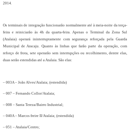
2014.
Os terminais de integração funcionarão normalmente até à meia-noite da terça-
feira e reiniciarão às 4h da quarta-feira. Apenas o Terminal da Zona Sul
(Atalaia) operará ininterruptamente com segurança reforçada pela Guarda
Municipal de Aracaju. Quanto às linhas que farão parte da operação, com
reforço de frota, sete operarão sem interrupções ou recolhimento, dentre elas,
duas serão estendidas até a Atalaia. São elas:
– 003A – João Alves/Atalaia; (estendida)
– 007 – Fernando Collor/Atalaia;
– 008 – Santa Tereza/Bairro Industrial;
– 040A – Marcos freire II/Atalaia; (estendida)
– 051 – Atalaia/Centro;