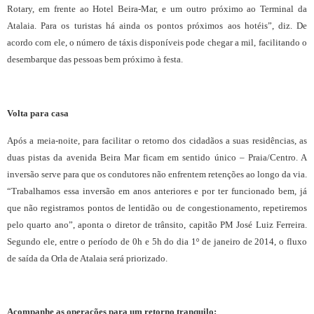
Rotary, em frente ao Hotel Beira-Mar, e um outro próximo ao Terminal da
Atalaia. Para os turistas há ainda os pontos próximos aos hotéis”, diz. De
acordo com ele, o número de táxis disponíveis pode chegar a mil, facilitando o
desembarque das pessoas bem próximo à festa.
Volta para casa
Após a meia-noite, para facilitar o retorno dos cidadãos a suas residências, as
duas pistas da avenida Beira Mar ficam em sentido único – Praia/Centro. A
inversão serve para que os condutores não enfrentem retenções ao longo da via.
“Trabalhamos essa inversão em anos anteriores e por ter funcionado bem, já
que não registramos pontos de lentidão ou de congestionamento, repetiremos
pelo quarto ano”, aponta o diretor de trânsito, capitão PM José Luiz Ferreira.
Segundo ele, entre o período de 0h e 5h do dia 1º de janeiro de 2014, o fluxo
de saída da Orla de Atalaia será priorizado.
Acompanhe as operações para um retorno tranquilo: