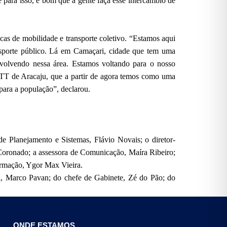
e para isso, é bom que a gente faça esse intercâmbio de
as de mobilidade e transporte coletivo. “Estamos aqui
ansporte público. Lá em Camaçari, cidade que tem uma
nvolvendo nessa área. Estamos voltando para o nosso
MTT de Aracaju, que a partir de agora temos como uma
 para a população”, declarou.
de Planejamento e Sistemas, Flávio Novais; o diretor-
Coronado; a assessora de Comunicação, Maíra Ribeiro;
ormação, Ygor Max Vieira.
a, Marco Pavan; do chefe de Gabinete, Zé do Pão; do
ONDE ESTAMOS