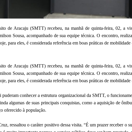
ito de Aracaju (SMTT) recebeu, na manhã de quinta-feira, 02, a visi
milson Sousa, acompanhado de sua equipe técnica. O encontro, realiza
je, para eles, é considerada referência em boas práticas de mobilidade e
ito de Aracaju (SMTT) recebeu, na manhã de quinta-feira, 02, a visi
milson Sousa, acompanhado de sua equipe técnica. O encontro, realiza
je, para eles, é considerada referência em boas práticas de mobilidade e
i puderam conhecer a estrutura organizacional da SMTT, o funcionamen
nda algumas de suas principais conquistas, como a aquisição de ônibu
ço oferecido à população.
z, ressaltou o caráter positivo dessa visita. “É um prazer receber o 