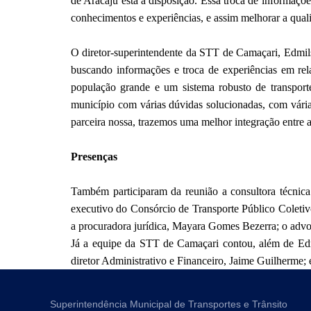
de Aracaju está à disposição. Essa troca de informaçõe
conhecimentos e experiências, e assim melhorar a quali
O diretor-superintendente da STT de Camaçari, Edmils
buscando informações e troca de experiências em rel
população grande e um sistema robusto de transport
município com várias dúvidas solucionadas, com vári
parceira nossa, trazemos uma melhor integração entre a
Presenças
Também participaram da reunião a consultora técnica 
executivo do Consórcio de Transporte Público Coleti
a procuradora jurídica, Mayara Gomes Bezerra; o advo
Já a equipe da STT de Camaçari contou, além de Edm
diretor Administrativo e Financeiro, Jaime Guilherme; 
Superintendência Municipal de Transportes e Trânsito