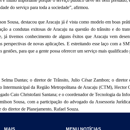
s é muito importante porque o serviço público deve ser bem prestado, 
dade do serviço para toda a sociedade”, afirmou.
on Sousa, destacou que Aracaju já é vista como modelo em boas prátic
ação a condutas exitosas de Aracaju na questão do trânsito e do tr
e, já tivemos conhecimento de alguns êxitos que Aracaju vem dese
as perspectivas de novas aplicações. E estreitando esse laço com a S
s gestões, para que a gente possa oferecer um serviço mais qualificado
Selma Dantas; o diretor de Trânsito, Julio César Zambon; o diretor 
vo Intermunicipal da Região Metropolitana de Aracaju (CTM), Hector 
gado Caio Christofani Santana; e o coordenador de Tecnologia da Inf
ilson Sousa, com a participação do advogado da Assessoria Jurídic
e do diretor de Planejamento, Rafael Souza.
MAIS
MENU NOTÍCIAS