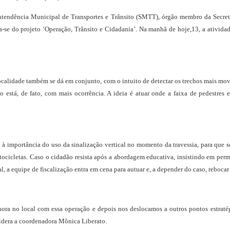
ntendência Municipal de Transportes e Trânsito (SMTT), órgão membro da Secre
a-se do projeto ‘Operação, Trânsito e Cidadania’. Na manhã de hoje,13, a atividad
calidade também se dá em conjunto, com o intuito de detectar os trechos mais mov
 está, de fato, com mais ocorrência. A ideia é atuar onde a faixa de pedestres
o à importância do uso da sinalização vertical no momento da travessia, para que s
cicletas. Caso o cidadão resista após a abordagem educativa, insistindo em perm
l, a equipe de fiscalização entra em cena para autuar e, a depender do caso, rebocar
ora no local com essa operação e depois nos deslocamos a outros pontos estratég
nsidera a coordenadora Mônica Liberato.