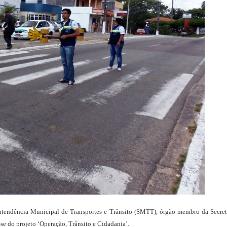
ntendência Municipal de Transportes e Trânsito (SMTT), órgão membro da Secre
se do projeto ‘Operação, Trânsito e Cidadania’.