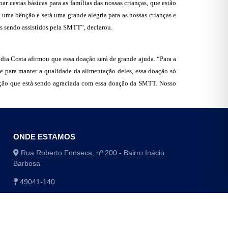
 cestas básicas para as famílias das nossas crianças, que estão
uma bênção e será uma grande alegria para as nossas crianças e
os sendo assistidos pela SMTT”, declarou.
ia Costa afirmou que essa doação será de grande ajuda. “Para a
e para manter a qualidade da alimentação deles, essa doação só
uição que está sendo agraciada com essa doação da SMTT. Nosso
ONDE ESTAMOS
Rua Roberto Fonseca, nº 200 - Bairro Inácio
Barbosa
49041-140
(79) 3179-1406 / (79) 3179-1416
(79) 3179-1408 / (79) 4009-8048/8049