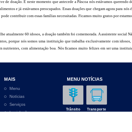
ive de doação. E neste momento que antecede a Páscoa nós estávamos querendo doar
 alimentos e já estávamos preocupados. Essas doações que chegam agora para nós é 
e pode contribuir com essas famílias necessitadas. Ficamos muito gratos por estarm
lhe atualmente 60 idosos, a doação também foi comemorada. A assistente social Nád
entos, porque nós somos uma instituição que trabalha exclusivamente com idosos, 
m nutrientes, com alimentação boa. Nós ficamos muito felizes em ser uma instit
MAIS
MENU NOTÍCIAS
Menu
Notícias
Serviços
Trânsito
Transporte
Legislação
Outros
Contato