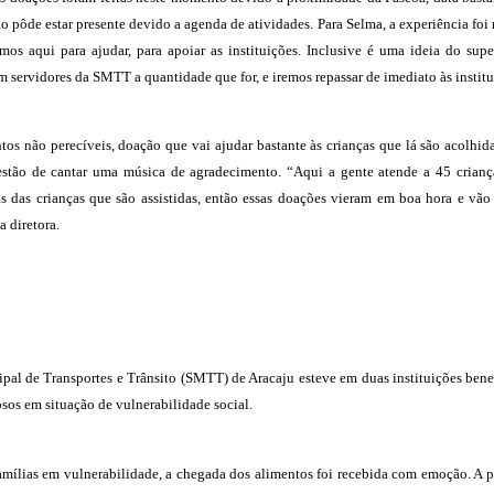
 pôde estar presente devido a agenda de atividades. Para Selma, a experiência foi
os aqui para ajudar, para apoiar as instituições. Inclusive é uma ideia do sup
servidores da SMTT a quantidade que for, e iremos repassar de imediato às institu
 não perecíveis, doação que vai ajudar bastante às crianças que lá são acolhidas
estão de cantar uma música de agradecimento. “Aqui a gente atende a 45 crianç
as das crianças que são assistidas, então essas doações vieram em boa hora e vão
 diretora.
cipal de Transportes e Trânsito (SMTT) de Aracaju esteve em duas instituições ben
osos em situação de vulnerabilidade social.
mílias em vulnerabilidade, a chegada dos alimentos foi recebida com emoção. A pr