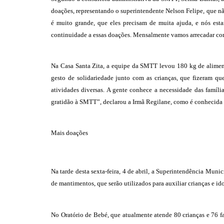
doações, representando o superintendente Nelson Felipe, que não
é muito grande, que eles precisam de muita ajuda, e nós estam
continuidade a essas doações. Mensalmente vamos arrecadar com 
Na Casa Santa Zita, a equipe da SMTT levou 180 kg de alimentos
gesto de solidariedade junto com as crianças, que fizeram qu
atividades diversas. A gente conhece a necessidade das famíli
gratidão à SMTT”, declarou a Irmã Regilane, como é conhecida a
Mais doações
Na tarde desta sexta-feira, 4 de abril, a Superintendência Muni
de mantimentos, que serão utilizados para auxiliar crianças e id
No Oratório de Bebé, que atualmente atende 80 crianças e 76 fa