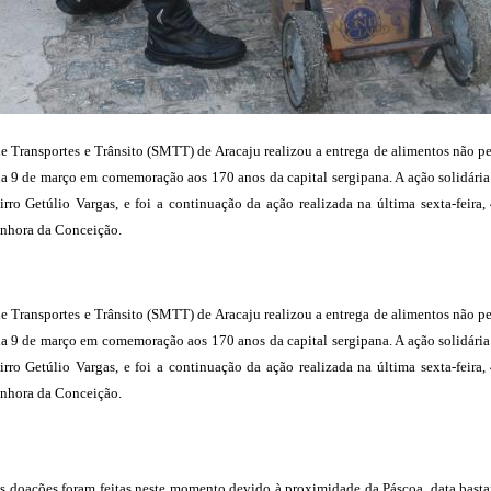
 Transportes e Trânsito (SMTT) de Aracaju realizou a entrega de alimentos não per
a 9 de março em comemoração aos 170 anos da capital sergipana. A ação solidária r
airro Getúlio Vargas, e foi a continuação da ação realizada na última sexta-feir
enhora da Conceição.
 Transportes e Trânsito (SMTT) de Aracaju realizou a entrega de alimentos não per
a 9 de março em comemoração aos 170 anos da capital sergipana. A ação solidária r
airro Getúlio Vargas, e foi a continuação da ação realizada na última sexta-feir
enhora da Conceição.
 doações foram feitas neste momento devido à proximidade da Páscoa, data bastante