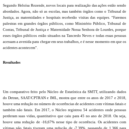
Segundo Heloísa Rezende, novos locais para realização das ações estão sendo
abordados. Agora, não só as escolas, mas também órgãos como o Tribunal de
Justiça, as maternidades e hospitais receberão visitas das equipes. “Faremos
palestras em grandes órgãos públicos, como Ministério Público, Tribunal de
Contas, Tribunal de Justiça e Maternidade Nossa Senhora de Lourdes, porque
esses órgãos públicos estão situados na Tancredo Neves e todas essas pessoas
acessam a avenida para chegar em seus trabalhos, e é nesse momento em que os
acidentes acontecem”.
Resultados
Um comparativo feito pelo Núcleo de Estatística da SMTT, utilizando dados
do Detran, SAAT/CPTRAN e IML, mostra que entre os anos de 2017 e 2018,
houve uma redução no número de ocorrências de acidentes com vítimas fatais e
também não fatais. Em 2017, o Núcleo registrou 54 acidentes onde pessoas
perderam suas vidas, quantitativo que caiu para 45 no ano de 2018. Ou seja,
houve uma redução de -16,67% nesse tipo de ocorrência. Os acidentes com
vítimas não fatais tiveram uma redução de -7,39%, passando de 1.366 para