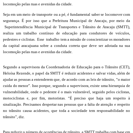
locomoção pelas ruas e avenidas da cidade.
Seja em um meio de transporte ou a pé, é fundamental saber se locomover com
segurança. É por isso que a Prefeitura Municipal de Aracaju, por meio da
Superintendência Municipal de Transportes e Trânsito de Aracaju (SMTT),
realiza um trabalho contínuo de educação para condutores de veículos,
pedestres e ciclistas. Esse trabalho tem a missão de conscientizar os moradores
da capital aracajuana sobre a conduta correta que deve ser adotada na sua
locomoção pelas ruas e avenidas da cidade.
Segundo a supervisora da Coordenadoria de Educação para o Trânsito (CET),
Heloísa Rezende, o papel da SMTT é reduzir acidentes e salvar vidas, além de
ajudar as pessoas a entenderem que, de acordo com as leis de trânsito, “o maior
cuida do menor”. Isso porque, segundo a supervisora, existe uma hierarquia de
vulnerabilidade, onde o pedestre é o mais vulnerável, seguido pelos ciclistas,
motociclistas e, por fim, motoristas. “É preciso que haja um respeito à
sinalização. Precisamos despertar nas pessoas que a falta de atenção e respeito
no trânsito causa acidentes, que toda a sociedade tem responsabilidade no
trânsito”, diz.
Para reduzir o número de ocorrências de trânsito, a SMTT trabalha com base em