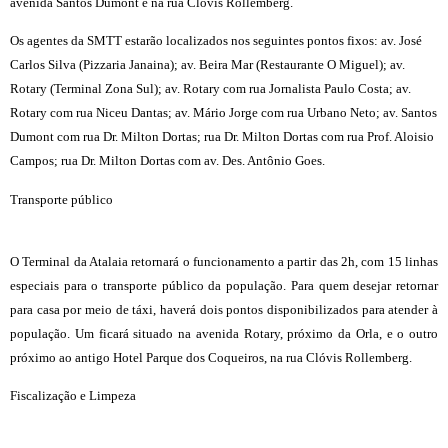
avenida Santos Dumont e na rua Clóvis Rollemberg.
Os agentes da SMTT estarão localizados nos seguintes pontos fixos: av. José
Carlos Silva (Pizzaria Janaina); av. Beira Mar (Restaurante O Miguel); av.
Rotary (Terminal Zona Sul); av. Rotary com rua Jornalista Paulo Costa; av.
Rotary com rua Niceu Dantas; av. Mário Jorge com rua Urbano Neto; av. Santos
Dumont com rua Dr. Milton Dortas; rua Dr. Milton Dortas com rua Prof. Aloisio
Campos; rua Dr. Milton Dortas com av. Des. Antônio Goes.
Transporte público
O Terminal da Atalaia retornará o funcionamento a partir das 2h, com 15 linhas
especiais para o transporte público da população. Para quem desejar retornar
para casa por meio de táxi, haverá dois pontos disponibilizados para atender à
população. Um ficará situado na avenida Rotary, próximo da Orla, e o outro
próximo ao antigo Hotel Parque dos Coqueiros, na rua Clóvis Rollemberg.
Fiscalização e Limpeza