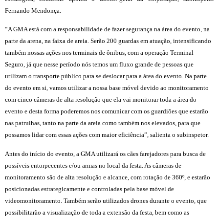
Fernando Mendonça.
“A GMA está com a responsabilidade de fazer segurança na área do evento, na
parte da arena, na faixa de areia. Serão 200 guardas em atuação, intensificando
também nossas ações nos terminais de ônibus, com a operação Terminal
Seguro, já que nesse período nós temos um fluxo grande de pessoas que
utilizam o transporte público para se deslocar para a área do evento. Na parte
do evento em si, vamos utilizar a nossa base móvel devido ao monitoramento
com cinco câmeras de alta resolução que ela vai monitorar toda a área do
evento e desta forma poderemos nos comunicar com os guardiões que estarão
nas patrulhas, tanto na parte da areia como também nos elevados, para que
possamos lidar com essas ações com maior eficiência”, salienta o subinspetor.
Antes do início do evento, a GMA utilizará os cães farejadores para busca de
possíveis entorpecentes e/ou armas no local da festa. As câmeras de
monitoramento são de alta resolução e alcance, com rotação de 360º, e estarão
posicionadas estrategicamente e controladas pela base móvel de
videomonitoramento. Também serão utilizados drones durante o evento, que
possibilitarão a visualização de toda a extensão da festa, bem como as