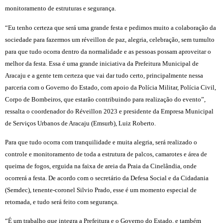
monitoramento de estruturas e segurança.
“Eu tenho certeza que será uma grande festa e pedimos muito a colaboração da
sociedade para fazermos um réveillon de paz, alegria, celebração, sem tumulto
para que tudo ocorra dentro da normalidade e as pessoas possam aproveitar o
melhor da festa. Essa é uma grande iniciativa da Prefeitura Municipal de
Aracaju e a gente tem certeza que vai dar tudo certo, principalmente nessa
parceria com o Governo do Estado, com apoio da Polícia Militar, Polícia Civil,
Corpo de Bombeiros, que estarão contribuindo para realização do evento”,
ressalta o coordenador do Réveillon 2023 e presidente da Empresa Municipal
de Serviços Urbanos de Aracaju (Emsurb), Luiz Roberto.
Para que tudo ocorra com tranquilidade e muita alegria, será realizado o
controle e monitoramento de toda a estrutura de palcos, camarotes e área de
queima de fogos, erguida na faixa de areia da Praia da Cinelândia, onde
ocorrerá a festa. De acordo com o secretário da Defesa Social e da Cidadania
(Semdec), tenente-coronel Silvio Prado, esse é um momento especial de
retomada, e tudo será feito com segurança.
“É um trabalho que integra a Prefeitura e o Governo do Estado, e também