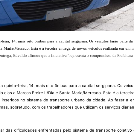
eira, 14, mais oito ônibus para a capital sergipana. Os veículos farão parte da
nta Maria/Mercado. Esta é a terceira entrega de novos veículos realizada em um
 entrega, Edvaldo afirmou que a iniciativa “representa o compromisso da Prefeitur
quinta-feira, 14, mais oito ônibus para a capital sergipana. Os veícu
do elas a Marcos Freire II/Dia e Santa Maria/Mercado. Esta é a tercei
 inseridos no sistema de transporte urbano da cidade. Ao fazer a en
as, sobretudo, com os trabalhadores que utilizam os serviços diaria
 das dificuldades enfrentadas pelo sistema de transporte coletivo