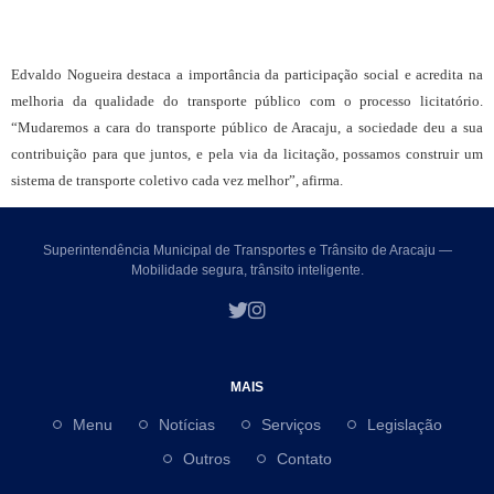
Edvaldo Nogueira destaca a importância da participação social e acredita na
melhoria da qualidade do transporte público com o processo licitatório.
“Mudaremos a cara do transporte público de Aracaju, a sociedade deu a sua
contribuição para que juntos, e pela via da licitação, possamos construir um
sistema de transporte coletivo cada vez melhor”, afirma.
Superintendência Municipal de Transportes e Trânsito de Aracaju —
Mobilidade segura, trânsito inteligente.
MAIS
Menu
Notícias
Serviços
Legislação
Outros
Contato