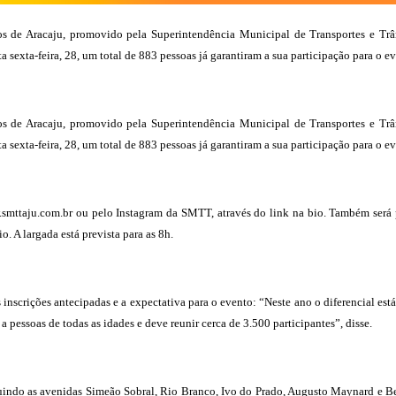
os de Aracaju, promovido pela Superintendência Municipal de Transportes e T
a sexta-feira, 28, um total de 883 pessoas já garantiram a sua participação para o e
os de Aracaju, promovido pela Superintendência Municipal de Transportes e T
a sexta-feira, 28, um total de 883 pessoas já garantiram a sua participação para o e
.smttaju.com.br ou pelo Instagram da SMTT, através do link na bio. Também será p
. A largada está prevista para as 8h.
nscrições antecipadas e a expectativa para o evento: “Neste ano o diferencial está
 pessoas de todas as idades e deve reunir cerca de 3.500 participantes”, disse.
luindo as avenidas Simeão Sobral, Rio Branco, Ivo do Prado, Augusto Maynard e Be