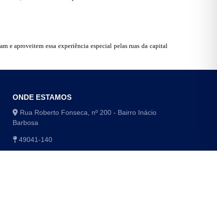
evam e aproveitem essa experiência especial pelas ruas da capital
ONDE ESTAMOS
Rua Roberto Fonseca, nº 200 - Bairro Inácio
Barbosa
49041-140
(79) 3179-1406 / (79) 3179-1416
(79) 3179-1408 / (79) 4009-8048/8049