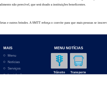
alimento não perecível, que será doado a instituições beneficentes.
cicletas e outros brindes. A SMTT reforça o convite para que mais pessoas se inscr
MAIS
MENU NOTÍCIAS
Menu
Notícias
Serviços
Trânsito
Transporte
Legislação
Outros
Contato
Mobilidade
Educação
© SMTT de Aracaju 2025. Todos os direitos reservados.