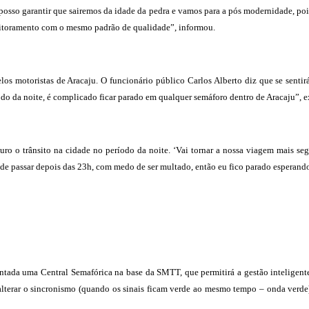
posso garantir que sairemos da idade da pedra e vamos para a pós modernidade, po
itoramento com o mesmo padrão de qualidade”, informou.
 motoristas de Aracaju. O funcionário público Carlos Alberto diz que se sentir
do da noite, é complicado ficar parado em qualquer semáforo dentro de Aracaju”, e
o o trânsito na cidade no período da noite. ‘Vai tornar a nossa viagem mais se
e passar depois das 23h, com medo de ser multado, então eu fico parado esperando o 
ntada uma Central Semafórica na base da SMTT, que permitirá a gestão inteligente d
lterar o sincronismo (quando os sinais ficam verde ao mesmo tempo – onda verde),