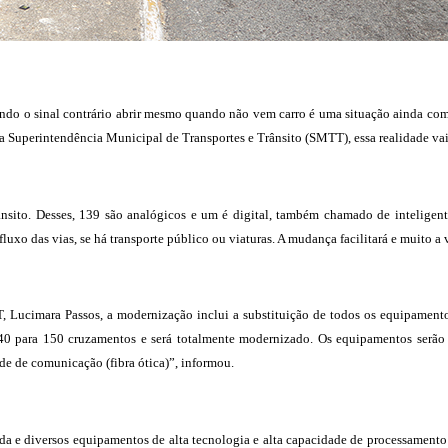
ndo o sinal contrário abrir mesmo quando não vem carro é uma situação ainda co
ela Superintendência Municipal de Transportes e Trânsito (SMTT), essa realidade va
ânsito. Desses, 139 são analógicos e um é digital, também chamado de inteligen
fluxo das vias, se há transporte público ou viaturas. A mudança facilitará e muito a 
 Lucimara Passos, a modernização inclui a substituição de todos os equipamento
40 para 150 cruzamentos e será totalmente modernizado. Os equipamentos serão 
de de comunicação (fibra ótica)”, informou.
iada e diversos equipamentos de alta tecnologia e alta capacidade de processament