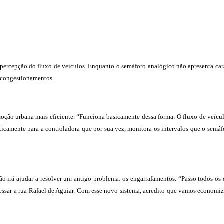
 percepção do fluxo de veículos. Enquanto o semáforo analógico não apresenta carac
s congestionamentos.
oção urbana mais eficiente. “Funciona basicamente dessa forma: O fluxo de veíc
icamente para a controladora que por sua vez, monitora os intervalos que o semáfo
o irá ajudar a resolver um antigo problema: os engarrafamentos. “Passo todos os d
cessar a rua Rafael de Aguiar. Com esse novo sistema, acredito que vamos econom