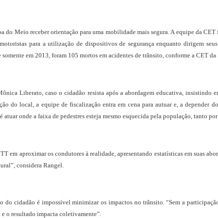
oa do Meio receber orientação para uma mobilidade mais segura. A equipe da CET f
 motoristas para a utilização de dispositivos de segurança enquanto dirigem seus
que somente em 2013, foram 105 mortos em acidentes de trânsito, conforme a CET d
ônica Liberato, caso o cidadão resista após a abordagem educativa, insistindo 
ação do local, a equipe de fiscalização entra em cena para autuar e, a depender d
a é atuar onde a faixa de pedestres esteja mesmo esquecida pela população, tanto por
MTT em aproximar os condutores à realidade, apresentando estatísticas em suas ab
ural”, considera Rangel.
o do cidadão é impossível minimizar os impactos no trânsito. “Sem a participaç
al e o resultado impacta coletivamente”.