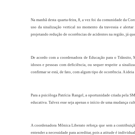
Na manhã desta quarta-feira, 8, a vez foi da comunidade da Cor
uso da sinalização vertical no momento da travessia e alertar
projetando redução de ocorrências de acidentes na região, já 
De acordo com a coordenadora de Educação para o Trânsito, M
idosos e pessoas com deficiência, ou sequer respeite a sinaliz
confirmar se está, de fato, com algum tipo de ocorrência. A idei
Para a psicóloga Patrícia Rangel, a oportunidade criada pela S
educativa. Talvez esse seja apenas o início de uma mudança cult
A coordenadora Mônica Liberato reforça que sem a contribuiçã
entender a necessidade para acreditar, pois a atitude é individu