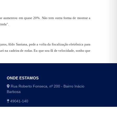
 que aumentou em quase 20%. Não tem outra forma de mostrar a
vinda”.
uros, Aldo Santana, pede a volta da fiscalização eletrônica para
quei na cadeira de rodas. Eu que sou fã de velocidade, sonho que
ONDE ESTAMOS
Rua Roberto Fonseca, nº 200 - Bairro Inácio
Barbosa
49041-140
(79) 3179-1406 / (79) 3179-1416