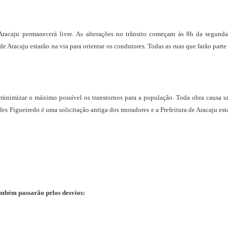
racaju permanecerá livre. As alterações no trânsito começam às 8h da segunda-f
 Aracaju estarão na via para orientar os condutores. Todas as ruas que farão par
nimizar o máximo possível os transtornos para a população. Toda obra causa um c
des Figueiredo é uma solicitação antiga dos moradores e a Prefeitura de Aracaju est
também passarão pelos desvios: