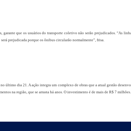
 garante que os usuários do transporte coletivo não serão prejudicados. “As linha
o será prejudicada porque os ônibus circularão normalmente”, frisa.
a no último dia 21. A ação integra um complexo de obras que a atual gestão desenv
amentos na região, que se arrasta há anos. O investimento é de mais de R$ 7 milhões.