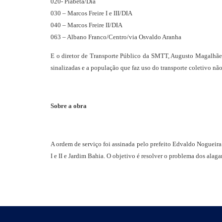
020- Piabeta/Dia
030 – Marcos Freire I e III/DIA
040 – Marcos Freire II/DIA
063 – Albano Franco/Centro/via Osvaldo Aranha
E o diretor de Transporte Público da SMTT, Augusto Magalhães,
sinalizadas e a população que faz uso do transporte coletivo nã
Sobre a obra
A ordem de serviço foi assinada pelo prefeito Edvaldo Nogueir
I e II e Jardim Bahia. O objetivo é resolver o problema dos alag