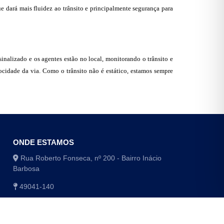
e dará mais fluidez ao trânsito e principalmente segurança para
nalizado e os agentes estão no local, monitorando o trânsito e
ocidade da via. Como o trânsito não é estático, estamos sempre
ONDE ESTAMOS
Rua Roberto Fonseca, nº 200 - Bairro Inácio
Barbosa
49041-140
(79) 3179-1406 / (79) 3179-1416
(79) 3179-1408 / (79) 4009-8048/8049