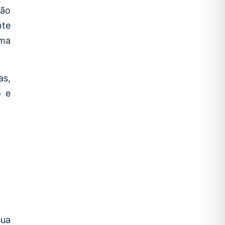
rão
nte
rma
as,
o e
rua