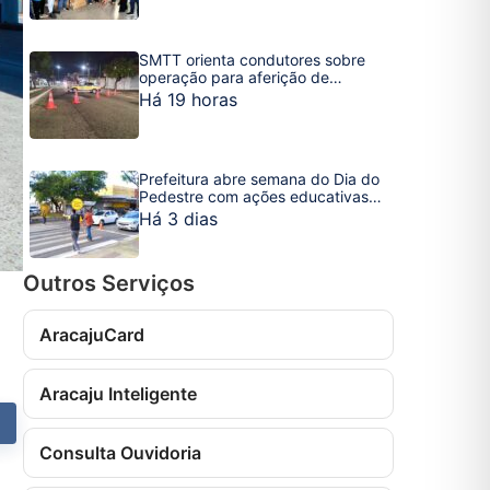
SMTT orienta condutores sobre
operação para aferição de
radares nesta quinta-feira, 6
Há 19 horas
Prefeitura abre semana do Dia do
Pedestre com ações educativas
em Aracaju
Há 3 dias
Outros Serviços
AracajuCard
Aracaju Inteligente
›
Consulta Ouvidoria