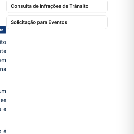
Consulta de Infrações de Trânsito
Solicitação para Eventos
to
ito
ste
uem
 na
 um
pes
a e
s é