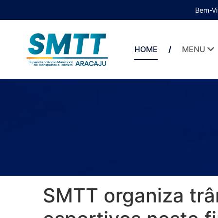
Bem-Vi
HOME
MENU
SMTT organiza trâ