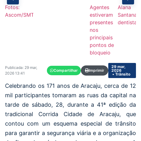
Fotos:
Agentes
Alana
Ascom/SMTT
estiveram
Santana,
presentes
dentista
nos
principais
pontos de
bloqueio
29 mar,
Publicada: 29 mar,
Compartilhar
Imprimir
2026
2026 13:41
• Trânsito
Celebrando os 171 anos de Aracaju, cerca de 12
mil participantes tomaram as ruas da capital na
tarde de sábado, 28, durante a 41ª edição da
tradicional Corrida Cidade de Aracaju, que
contou com um esquema especial de trânsito
para garantir a segurança viária e a organização