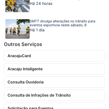
capital sergipana
Há 24 horas
SMTT divulga alterações no trânsito para
eventos esportivos neste sábado, 8
Há 1 dia
Outros Serviços
AracajuCard
Aracaju Inteligente
Consulta Ouvidoria
Consulta de Infrações de Trânsito
Solicitação para Eventos