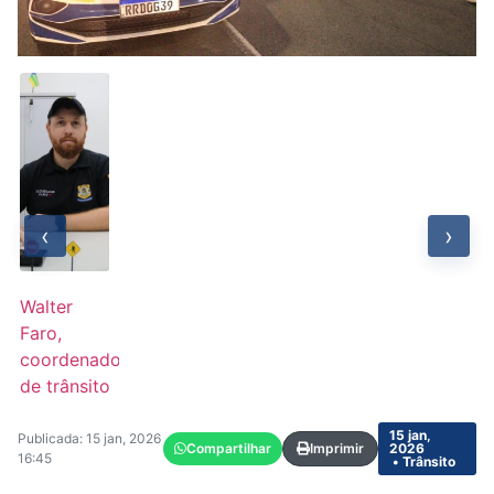
‹
›
Walter
Faro,
coordenador
de trânsito
15 jan,
Publicada: 15 jan, 2026
Compartilhar
Imprimir
2026
16:45
• Trânsito