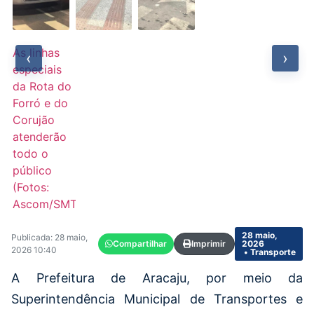
As linhas
‹
›
especiais
da Rota do
Forró e do
Corujão
atenderão
todo o
público
(Fotos:
Ascom/SMTT)
28 maio,
Publicada: 28 maio,
Compartilhar
Imprimir
2026
2026 10:40
• Transporte
A Prefeitura de Aracaju, por meio da
Superintendência Municipal de Transportes e