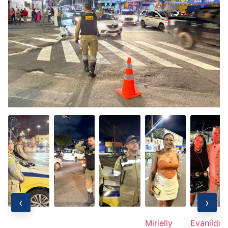
‹
›
Mirielly
Evanildo