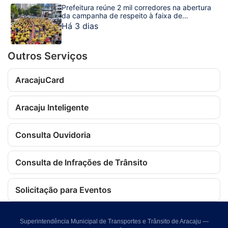
Prefeitura reúne 2 mil corredores na abertura
da campanha de respeito à faixa de
pedestres
Há 3 dias
Outros Serviços
AracajuCard
Aracaju Inteligente
Consulta Ouvidoria
Consulta de Infrações de Trânsito
Solicitação para Eventos
Superintendência Municipal de Transportes e Trânsito de Aracaju —